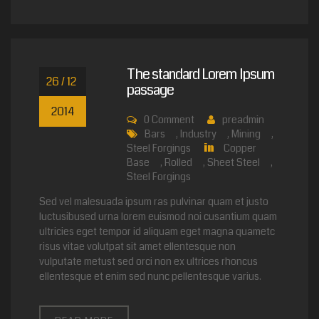
The standard Lorem Ipsum
26 / 12
passage
2014
0
Comment
preadmin
Bars
,
Industry
,
Mining
,
Steel Forgings
Copper
in
Base
,
Rolled
,
Sheet Steel
,
Steel Forgings
Sed vel malesuada ipsum ras pulvinar quam et justo
luctusibused urna lorem euismod noi cusantium quam
ultricies eget tempor id aliquam eget magna quametc
risus vitae volutpat sit amet ellentesque non
vulputate metust sed orci non ex ultrices rhoncus
ellentesque et enim sed nunc pellentesque varius.