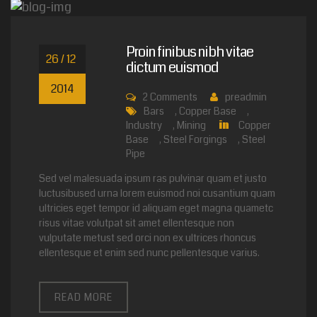
Proin finibus nibh vitae
26 / 12
dictum euismod
2014
2
Comments
preadmin
Bars
,
Copper Base
,
Industry
,
Mining
Copper
in
Base
,
Steel Forgings
,
Steel
Pipe
Sed vel malesuada ipsum ras pulvinar quam et justo
luctusibused urna lorem euismod noi cusantium quam
ultricies eget tempor id aliquam eget magna quametc
risus vitae volutpat sit amet ellentesque non
vulputate metust sed orci non ex ultrices rhoncus
ellentesque et enim sed nunc pellentesque varius.
READ MORE