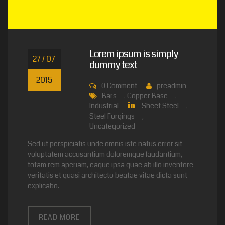
Lorem ipsum is simply
27 / 07
dummy text
2015
0
Comment
preadmin
Bars
,
Copper Base
,
Industrial
Sheet Steel
,
in
Steel Forgings
,
Uncategorized
Sed ut perspiciatis unde omnis iste natus error sit
voluptatem accusantium doloremque laudantium,
totam rem aperiam, eaque ipsa quae ab illo inventore
veritatis et quasi architecto beatae vitae dicta sunt
explicabo.
READ MORE