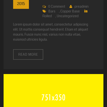
2015
0
Comment
preadmin
Bars
,
Copper Base
in
Rolled
,
Uncategorized
Lorem ipsum dolor sit amet, consectetur adipiscing
elit. Ut mattis consequat hendrerit. Etiam et aliquet
mauris. Fusce nunc nisl, varius non nulla vitae,
euismod ultricies ligula.
READ MORE