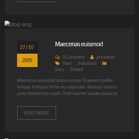
Maecenas euismod
27 / 07
0
Comment
preadmin
2015
Bars
,
Industrial
in
Bars
,
Rolled
Maecenas euismod lacinia neque. Praesent pellen
tesque tristique tortor eu vulputate. Aenean viverra
justo fermentum sapin. Proin laoreet iaculis placerat.
READ MORE