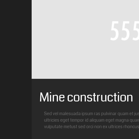
Mine construction
Sed vel malesuada ipsum ras pulvinar quam et j
ultricies eget tempor id aliquam eget magna quam
vulputate metust sed orci non ex ultrices rhoncu