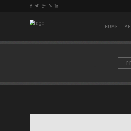
HOME
AB
P