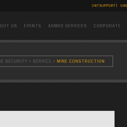
24/7 SUPPORT | 048
OUT US
EVENTS
ARMED SERVICES
CORPORATE
RE SECURITY
>
SERVICE
>
MINE CONSTRUCTION