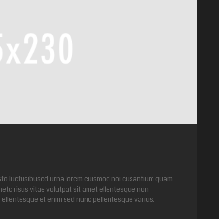
usto luctusibused urna lorem euismod noi cusantium quam
etc risus vitae volutpat sit amet ellentesque non
s ellentesque et enim sed nunc pellentesque varius.