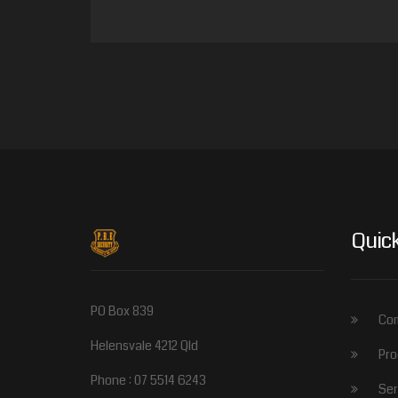
Quick
PO Box 839
Com
Helensvale 4212 Qld
Pro
Phone : 07 5514 6243
Ser