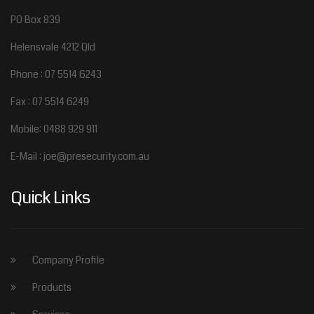
PO Box 839
Helensvale 4212 Qld
Phone : 07 5514 6243
Fax : 07 5514 6249
Mobile: 0488 929 911
E-Mail : joe@presecurity.com.au
Quick Links
Company Profile
Products