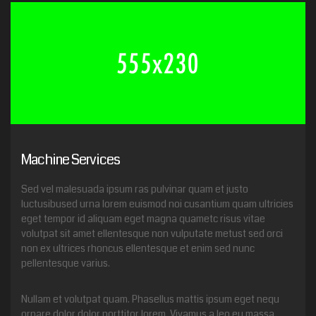
Machine Services
Sed vel malesuada ipsum ras pulvinar quam et justo
luctusibused urna lorem euismod noi cusantium quam ultricies
eget tempor id aliquam eget magna quametc risus vitae
volutpat sit amet ellentesque non vulputate metust sed orci
non ex ultrices rhoncus ellentesque et enim sed nunc
pellentesque varius.
Nullam et volutpat quam. Phasellus mattis ipsum eget nequ
ornare dolor dolor porttitor lorem. Vivamus a leo eu massa