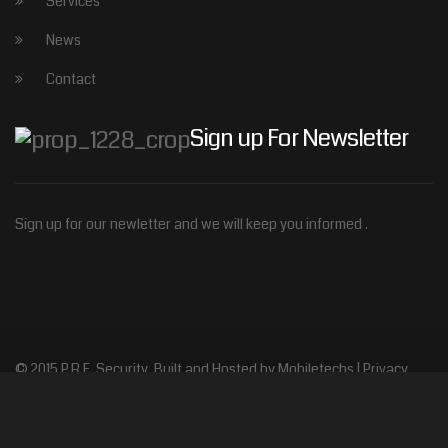
Services
News
Contact
Sign up For Newsletter
Sign up for our newletter and we will keep you informed .
© 2015 P.R.E. Security
Built and Hosted by Mobiletechs
| Privacy
policy